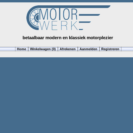
betaalbaar modern en klassiek motorplezier
Home
Winkelwagen (0)
Afrekenen
Aanmelden
Registreren