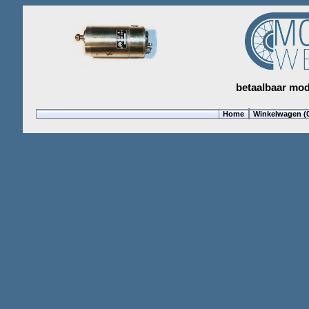
betaalbaar mod
Home
Winkelwagen (