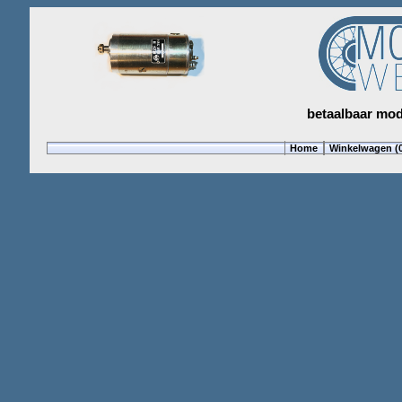
betaalbaar mod
Home
Winkelwagen (